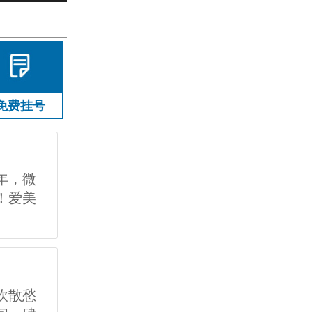
免费挂号
年，微
！爱美
吹散愁