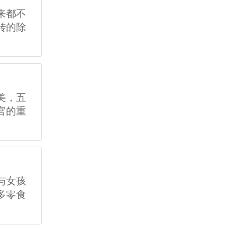
来都不
转的除
美，五
官的重
与女孩
多零食