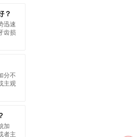
好？
势迅速
牙齿损
加分不
或主观
？
貌加
或者主