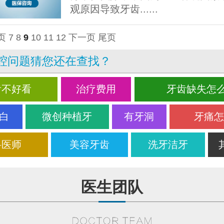
观原因导致牙齿......
页
7
8
9
10
11
12
下一页
尾页
腔问题猜您还在查找？
齿不好看
治疗费用
牙齿缺失怎
白
微创种植牙
有牙洞
牙痛
科医师
美容牙齿
洗牙洁牙
医生团队