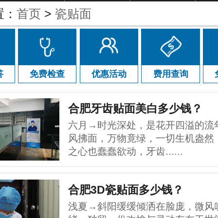
置：
首页
>
瓷贴面
答
免费检查
优惠活动
费用查询
合肥牙齿贴面美白多少钱？
六月→时光深处，是花开四溢的流
风拂面，万物竟绿，一切生机盎然
之心也蠢蠢欲动，牙齿......
合肥3D瓷贴面多少钱？
浅夏→斜阳缓缓倾洒在脸庞，微风