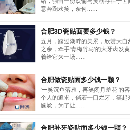
绪，独留一份欢愉与灵动存在于世
意奔跑欢笑，奈何......
合肥3D瓷贴面要多少钱？
五月，踏过湖畔的美景，欣赏大自
之余，牵手‘青梅竹马’的大牙齿发
着给它来一场......
合肥做瓷贴面多少钱一颗？
‘一笑沉鱼落雁，再笑闭月羞花’的
个人的追求，倘若一口烂牙，笑起
尴尬，为了让......
合肥补牙瓷贴面多少钱一颗？