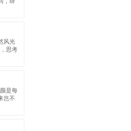
间，肆
然风光
黄，思考
容颜是每
来岂不