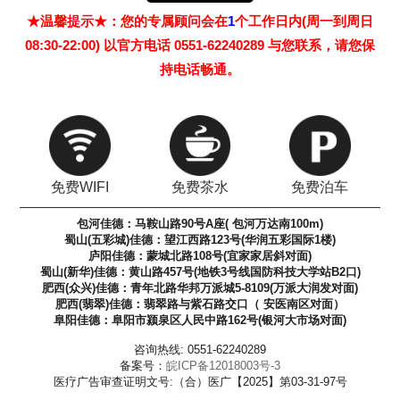
★温馨提示★：您的专属顾问会在
1
个工作日内(周一到周日
08:30-22:00) 以官方电话 0551-62240289 与您联系，请您保
持电话畅通。
免费WIFI
免费茶水
免费泊车
包河佳德：马鞍山路90号A座( 包河万达南100m)
蜀山(五彩城)佳德：望江西路123号(华润五彩国际1楼)
庐阳佳德：蒙城北路108号(宜家家居斜对面)
蜀山(新华)佳德：黄山路457号(地铁3号线国防科技大学站B2口)
肥西(众兴)佳德：青年北路华邦万派城5-8109(万派大润发对面)
肥西(翡翠)佳德：翡翠路与紫石路交口（ 安医南区对面）
阜阳佳德：阜阳市颍泉区人民中路162号(银河大市场对面)
咨询热线: 0551-62240289
备案号：
皖ICP备12018003号-3
医疗广告审查证明文号:（合）医广【2025】第03-31-97号