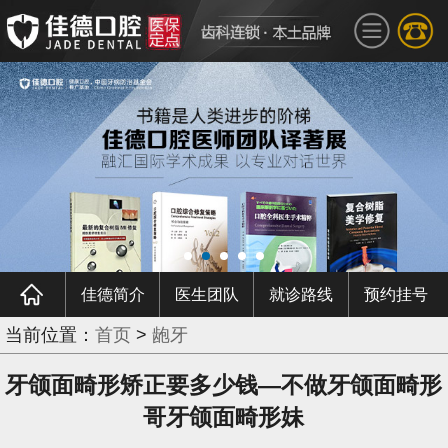
佳德简介
医生团队
就诊路线
预约挂号
当前位置：
首页
>
龅牙
牙颌面畸形矫正要多少钱—不做牙颌面畸形
哥牙颌面畸形妹