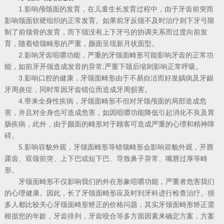
1.影响颅颌面的发育，在儿童生长发育过程中，由于牙齿前突而
影响颌面软硬组织的正常发育。如果前牙反颌不及时治疗则下牙弓限
制了前颌骨的发育，而下颌没有上下牙弓的协调关系而过度向前发
育，随着错颌畸形的严重，颜面呈现新月状面型。
2.影响牙齿咀嚼功能，严重的牙颌面畸形可能影响牙齿的正常功
能，如前牙开颌造成发音的异常;严重下颌后缩则影响正常呼吸。
3.影响口腔的健康，牙颌面畸形由于不易自洁而好发龋病及牙龈
牙周炎症，同时常因牙齿错位而造成牙周损害。
4.带来全身性疾病，牙颌面畸形不但对牙颌颅面的局部造成危
害，并且对全身也可造成危害，如因咀嚼功能降低引起消化不良及胃
肠疾病，此外，由于颜面的畸形对于顾客可造成严重的心理和精神障
碍。
5.影响容貌外观，牙颌面畸形等错颌畸形会影响容貌外观，开唇
露齿、双颌前突、上下巴或短下巴、导致鼻子异常、嘴唇过厚等畸
形。
牙颌面畸形不仅影响我们的外在形象咀嚼功能，严重者危害我们
的心理健康。因此，长了牙颌面畸形应及时到牙科进行检查治疗。很
多人都比较关心牙颌面畸形矫正的价格问题，其实牙颌面畸形矫正需
根据您的年龄，牙齿排列，牙齿咬合等多方面因素来确定方案，方案