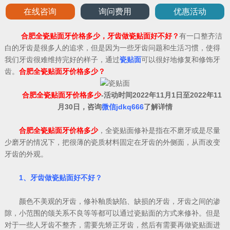
在线咨询
询问费用
优惠活动
合肥全瓷贴面牙价格多少，牙齿做瓷贴面好不好？
有一口整齐洁
白的牙齿是很多人的追求，但是因为一些牙齿问题和生活习惯，使得
我们牙齿很难维持完好的样子，通过
瓷贴面
可以很好地修复和修饰牙
齿。
合肥全瓷贴面牙价格多少？
合肥全瓷贴面牙价格多少
-活动时间2022年11月1日至2022年11
月30日，咨询
微信jdkq666
了解详情
合肥全瓷贴面牙价格多少
，全瓷贴面修补是指在不磨牙或是尽量
少磨牙的情况下，把很薄的瓷质材料固定在牙齿的外侧面，从而改变
牙齿的外观。
1、牙齿做瓷贴面好不好？
颜色不美观的牙齿，修补釉质缺陷、缺损的牙齿，牙齿之间的渗
隙，小范围的颌关系不良等等都可以通过瓷贴面的方式来修补。但是
对于一些人牙齿不整齐，需要先矫正牙齿，然后有需要再做瓷贴面进