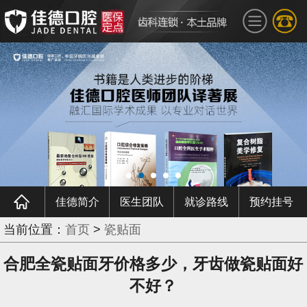
佳德简介
医生团队
就诊路线
预约挂号
当前位置：
首页
>
瓷贴面
合肥全瓷贴面牙价格多少，牙齿做瓷贴面好
不好？