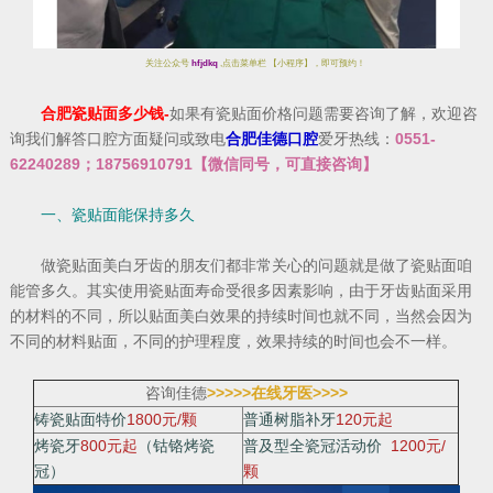
关注公众号
hfjdkq
,点击菜单栏 【小程序】，即可预约！
合肥瓷贴面多少钱-
如果有瓷贴面价格问题需要咨询了解，欢迎咨
询我们解答口腔方面疑问或致电
合肥佳德口腔
爱牙热线：
0551-
62240289
；
18756910791
【微信同号，可直接咨询】
一、瓷贴面能保持多久
做瓷贴面美白牙齿的朋友们都非常关心的问题就是做了瓷贴面咱
能管多久。其实使用瓷贴面寿命受很多因素影响，由于牙齿贴面采用
的材料的不同，所以贴面美白效果的持续时间也就不同，当然会因为
不同的材料贴面，不同的护理程度，效果持续的时间也会不一样。
咨询佳德
>>>>>在线牙医>>>>
铸瓷贴面特价
1800元/颗
普通树脂补牙
120元起
烤瓷牙
800元起
（钴铬烤瓷
普及型全瓷冠活动价
1200元/
冠）
颗