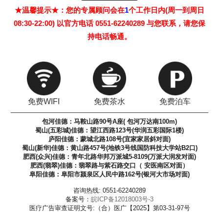
★温馨提示★：您的专属顾问会在
1
个工作日内(周一到周日
08:30-22:00) 以官方电话 0551-62240289 与您联系，请您保
持电话畅通。
免费WIFI
免费茶水
免费泊车
包河佳德：马鞍山路90号A座( 包河万达南100m)
蜀山(五彩城)佳德：望江西路123号(华润五彩国际1楼)
庐阳佳德：蒙城北路108号(宜家家居斜对面)
蜀山(新华)佳德：黄山路457号(地铁3号线国防科技大学站B2口)
肥西(众兴)佳德：青年北路华邦万派城5-8109(万派大润发对面)
肥西(翡翠)佳德：翡翠路与紫石路交口（ 安医南区对面）
阜阳佳德：阜阳市颍泉区人民中路162号(银河大市场对面)
咨询热线: 0551-62240289
备案号：
皖ICP备12018003号-3
医疗广告审查证明文号:（合）医广【2025】第03-31-97号