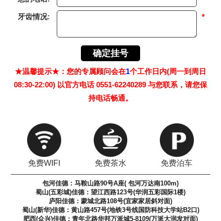
牙齿情况:
*
★温馨提示★：您的专属顾问会在
1
个工作日内(周一到周日
08:30-22:00) 以官方电话 0551-62240289 与您联系，请您保
持电话畅通。
免费WIFI
免费茶水
免费泊车
包河佳德：马鞍山路90号A座( 包河万达南100m)
蜀山(五彩城)佳德：望江西路123号(华润五彩国际1楼)
庐阳佳德：蒙城北路108号(宜家家居斜对面)
蜀山(新华)佳德：黄山路457号(地铁3号线国防科技大学站B2口)
肥西(众兴)佳德：青年北路华邦万派城5-8109(万派大润发对面)