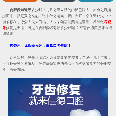
合肥做烤瓷牙多少钱？
九月之际→秋的门槛已跨入，凉爽之风姗
姗而来，驱赶夏之炙热，送来秋之清爽，胃口大开，奈何牙缺失、缺
损的存在，令众人失去口福，大快朵颐享受美食是奢望，及时做
烤瓷
牙
修复是王道，可是在合肥做烤瓷牙多少钱呢 ？有请佳德口腔牙医细
细道来：
烤瓷牙→拯救缺损牙，重塑口腔健康！
众所皆知，烤瓷牙堪称牙齿修复界的佼佼者，自诞生几十年来，
一直备受缺牙者偏爱，凭借价钱实惠的亮点一直占据修复界的头把交
椅，深受青睐。