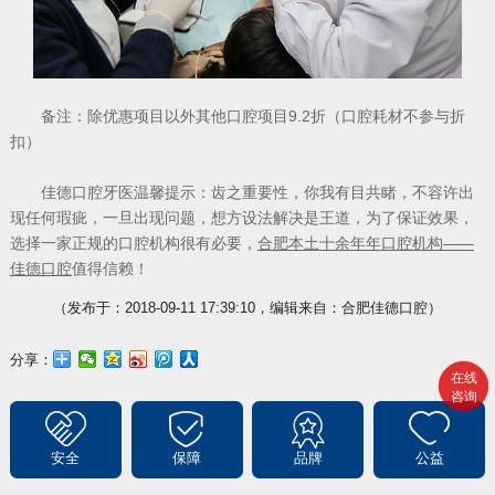
备注：除优惠项目以外其他口腔项目9.2折（口腔耗材不参与折
扣）
佳德口腔牙医温馨提示：齿之重要性，你我有目共睹，不容许出
现任何瑕疵，一旦出现问题，想方设法解决是王道，为了保证效果，
选择一家正规的口腔机构很有必要，
合肥本土十余年年口腔机构——
佳德口腔
值得信赖！
（发布于：2018-09-11 17:39:10，编辑来自：合肥佳德口腔）
分享：
在线
咨询
安全
保障
品牌
公益