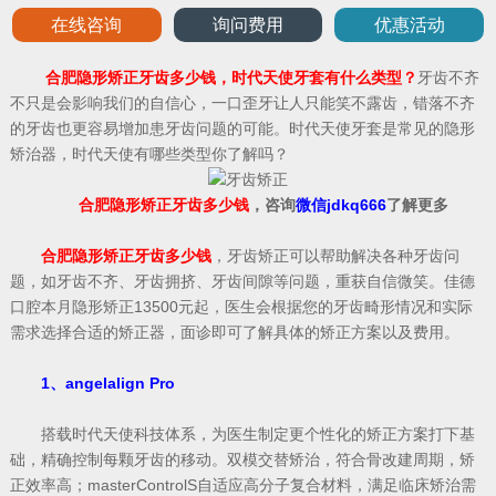
在线咨询
询问费用
优惠活动
合肥隐形矫正牙齿多少钱，时代天使牙套有什么类型？
牙齿不齐
不只是会影响我们的自信心，一口歪牙让人只能笑不露齿，错落不齐
的牙齿也更容易增加患牙齿问题的可能。时代天使牙套是常见的隐形
矫治器，时代天使有哪些类型你了解吗？
合肥隐形矫正牙齿多少钱
，咨询
微信jdkq666
了解更多
合肥隐形矫正牙齿多少钱
，牙齿矫正可以帮助解决各种牙齿问
题，如牙齿不齐、牙齿拥挤、牙齿间隙等问题，重获自信微笑。佳德
口腔本月隐形矫正13500元起，医生会根据您的牙齿畸形情况和实际
需求选择合适的矫正器，面诊即可了解具体的矫正方案以及费用。
1、angelalign Pro
搭载时代天使科技体系，为医生制定更个性化的矫正方案打下基
础，精确控制每颗牙齿的移动。双模交替矫治，符合骨改建周期，矫
正效率高；masterControlS自适应高分子复合材料，满足临床矫治需