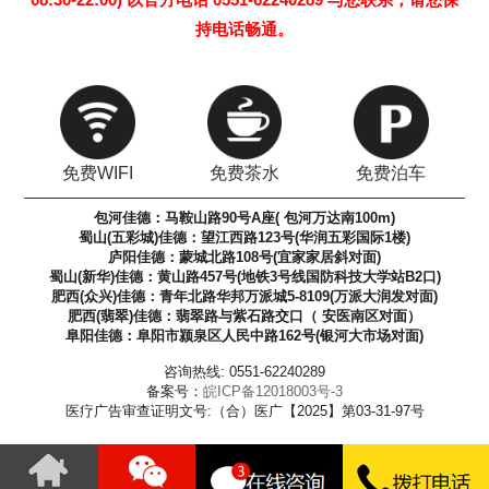
持电话畅通。
免费WIFI
免费茶水
免费泊车
包河佳德：马鞍山路90号A座( 包河万达南100m)
蜀山(五彩城)佳德：望江西路123号(华润五彩国际1楼)
庐阳佳德：蒙城北路108号(宜家家居斜对面)
蜀山(新华)佳德：黄山路457号(地铁3号线国防科技大学站B2口)
肥西(众兴)佳德：青年北路华邦万派城5-8109(万派大润发对面)
肥西(翡翠)佳德：翡翠路与紫石路交口（ 安医南区对面）
阜阳佳德：阜阳市颍泉区人民中路162号(银河大市场对面)
咨询热线: 0551-62240289
备案号：
皖ICP备12018003号-3
医疗广告审查证明文号:（合）医广【2025】第03-31-97号