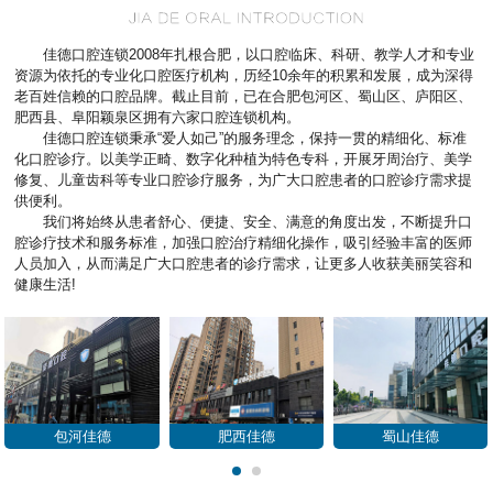
佳德口腔连锁2008年扎根合肥，以口腔临床、科研、教学人才和专业
资源为依托的专业化口腔医疗机构，历经10余年的积累和发展，成为深得
老百姓信赖的口腔品牌。截止目前，已在合肥包河区、蜀山区、庐阳区、
肥西县、阜阳颖泉区拥有六家口腔连锁机构。
佳德口腔连锁秉承“爱人如己”的服务理念，保持一贯的精细化、标准
化口腔诊疗。以美学正畸、数字化种植为特色专科，开展牙周治疗、美学
修复、儿童齿科等专业口腔诊疗服务，为广大口腔患者的口腔诊疗需求提
供便利。
我们将始终从患者舒心、便捷、安全、满意的角度出发，不断提升口
腔诊疗技术和服务标准，加强口腔治疗精细化操作，吸引经验丰富的医师
人员加入，从而满足广大口腔患者的诊疗需求，让更多人收获美丽笑容和
健康生活!
包河佳德
肥西佳德
蜀山佳德
1
2