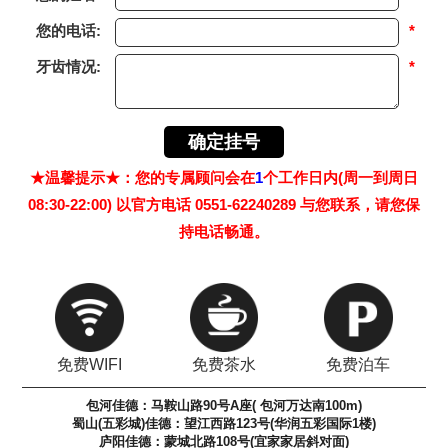
您的电话:
*
牙齿情况:
*
★温馨提示★：您的专属顾问会在
1
个工作日内(周一到周日
08:30-22:00) 以官方电话 0551-62240289 与您联系，请您保
持电话畅通。
免费WIFI
免费茶水
免费泊车
包河佳德：马鞍山路90号A座( 包河万达南100m)
蜀山(五彩城)佳德：望江西路123号(华润五彩国际1楼)
庐阳佳德：蒙城北路108号(宜家家居斜对面)