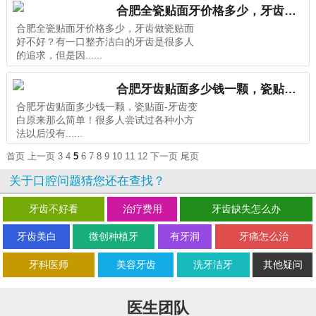
合肥全瓷贴面牙价格多少，牙齿做瓷贴面好不好？
合肥全瓷贴面牙价格多少，牙齿做瓷贴面
好不好？有一口整齐洁白的牙齿是很多人
的追求，但是因......
合肥牙齿贴面多少钱一颗，瓷贴面-牙齿变白原来那么简单！
合肥牙齿贴面多少钱一颗，瓷贴面-牙齿变
白原来那么简单！很多人尝试过各种小方
法以后没有......
首页
上一页
3
4
5
6
7
8
9
10
11
12
下一页
尾页
关于口腔问题猜您还在查找？
牙齿不好看
治疗费用
牙齿缺失怎么办
牙齿美白
微创种植牙
有牙洞
牙痛怎么治
牙科医师
美容牙齿
洗牙洁牙
其他疑问
医生团队